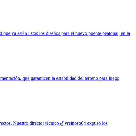
 que ya están listos los diseños para el nuevo puente peatonal, en la
imentación, que garanticen la estabilidad del terreno para luego
oyectos. Nuestro director técnico @vreinoso04 expuso los