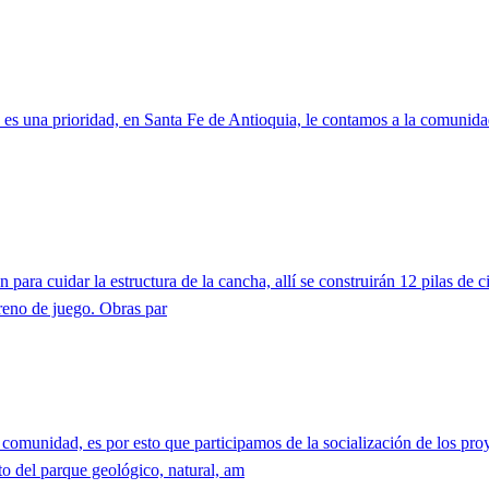
n es una prioridad, en Santa Fe de Antioquia, le contamos a la comunidad
ara cuidar la estructura de la cancha, allí se construirán 12 pilas de c
reno de juego. Obras par
 comunidad, es por esto que participamos de la socialización de los pr
to del parque geológico, natural, am