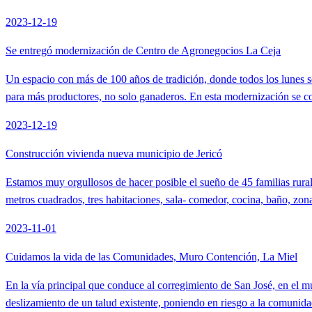
2023-12-19
Se entregó modernización de Centro de Agronegocios La Ceja
Un espacio con más de 100 años de tradición, donde todos los lunes se 
para más productores, no solo ganaderos. En esta modernización se c
2023-12-19
Construcción vivienda nueva municipio de Jericó
Estamos muy orgullosos de hacer posible el sueño de 45 familias rura
metros cuadrados, tres habitaciones, sala- comedor, cocina, baño, zona 
2023-11-01
Cuidamos la vida de las Comunidades, Muro Contención, La Miel
En la vía principal que conduce al corregimiento de San José, en el mu
deslizamiento de un talud existente, poniendo en riesgo a la comunida